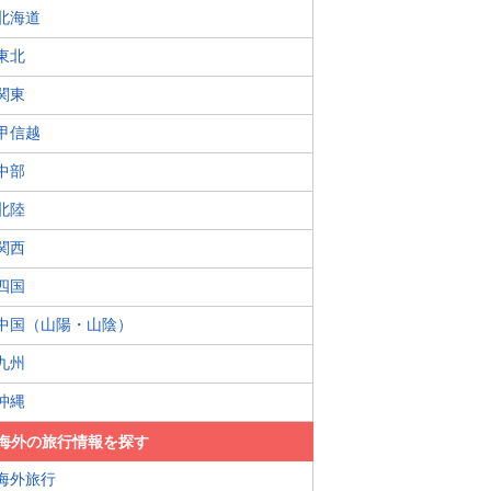
北海道
東北
関東
甲信越
中部
北陸
関西
四国
中国（山陽・山陰）
九州
沖縄
海外の旅行情報を探す
海外旅行