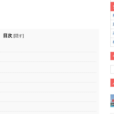
目次
[
隠す
]