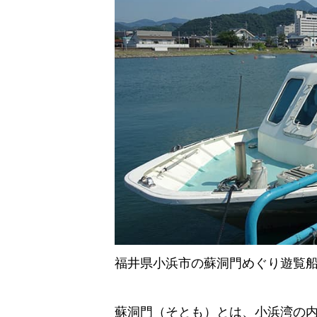
福井県小浜市の蘇洞門めぐり遊覧
蘇洞門（そとも）とは、小浜湾の