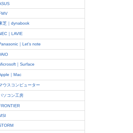
ASUS
FMV
東芝｜dynabook
NEC｜LAVIE
Panasonic｜Let’s note
VAIO
Microsoft｜Surface
Apple｜Mac
マウスコンピューター
パソコン工房
FRONTIER
MSI
STORM