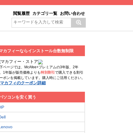
閲覧履歴
カテゴリ一覧
お問い合わせ
マカフィーならインストール台数無制限
下ページでは、McAfee+プレミアムの3年版、2年
、1年版が販売価格よりも
特別割引
で購入できる割引
ーポンを掲載しています。購入時にご活用ください。
マカフィのクーポン詳細
パソコンを安く買う
HP
Dell
Lenovo