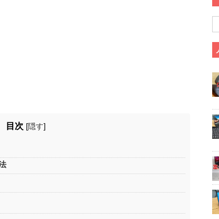
目次
[
隠す
]
方法