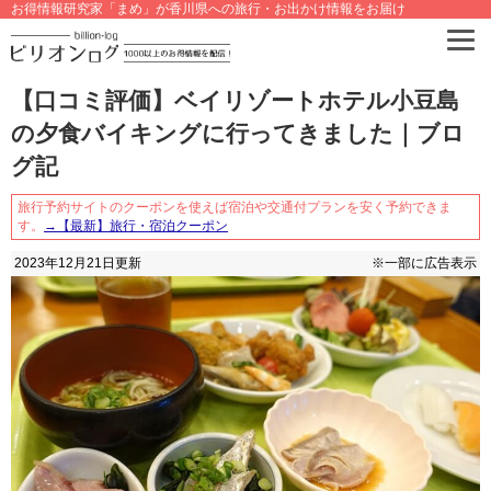
お得情報研究家「まめ」が香川県への旅行・お出かけ情報をお届け
【口コミ評価】ベイリゾートホテル小豆島
の夕食バイキングに行ってきました｜ブロ
グ記
旅行予約サイトのクーポンを使えば宿泊や交通付プランを安く予約できま
す。
→【最新】旅行・宿泊クーポン
2023年12月21日
更新
※一部に広告表示