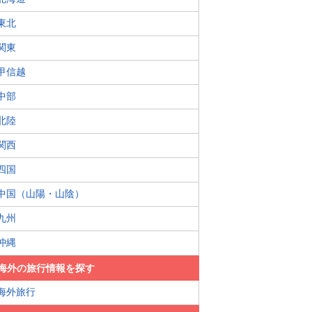
東北
関東
甲信越
中部
北陸
関西
四国
中国（山陽・山陰）
九州
沖縄
海外の旅行情報を探す
海外旅行