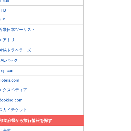
Relux
JTB
HIS
近畿日本ツーリスト
エアトリ
ANAトラベラーズ
JALパック
Trip.com
Hotels.com
エクスペディア
Booking.com
スカイチケット
都道府県から旅行情報を探す
北海道