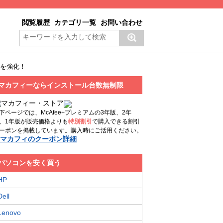
閲覧履歴
カテゴリ一覧
お問い合わせ
ィを強化！
マカフィーならインストール台数無制限
下ページでは、McAfee+プレミアムの3年版、2年
、1年版が販売価格よりも
特別割引
で購入できる割引
ーポンを掲載しています。購入時にご活用ください。
マカフィのクーポン詳細
パソコンを安く買う
HP
Dell
Lenovo