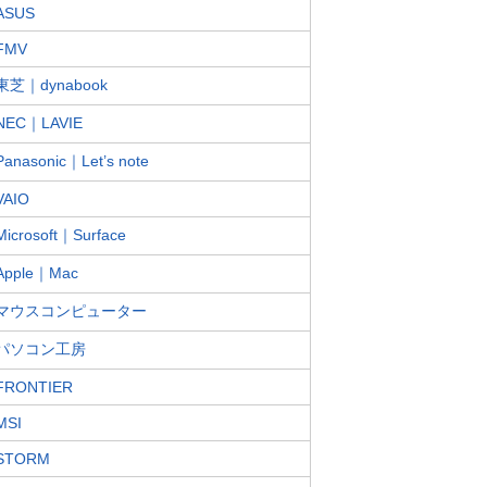
ASUS
FMV
東芝｜dynabook
NEC｜LAVIE
Panasonic｜Let’s note
VAIO
Microsoft｜Surface
Apple｜Mac
マウスコンピューター
パソコン工房
FRONTIER
MSI
STORM