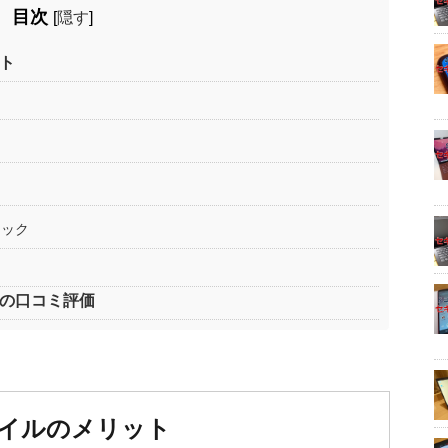
目次
[
隠す
]
ト
ェック
ルの口コミ評価
バイルのメリット