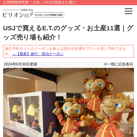
お得情報研究家「まめ」がUSJ情報をお届け
USJで買えるE.T.のグッズ・お土産11選｜グ
ッズ売り場も紹介！
旅行予約サイトのクーポンを使えば宿泊や交通付プランを安く予約できま
す。
→【最新】旅行・宿泊クーポン
2024年6月30日
更新
※一部に広告表示