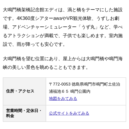
大鳴門橋架橋記念館エディは、渦と橋をテーマにした施設
です。4K360度シアターawaやVR観光体験、うずしお劇
場、アドベンチャーシミュレーター「うず丸」など、学べ
るアトラクションが満載で、子供でも楽しめます。室内施
設で、雨が降っても安心です。
大鳴門橋を望む位置にあり、屋上からは大鳴門橋や鳴門海
峡の美しい景色を眺めることもできます。
〒772-0053 徳島県鳴門市鳴門町土佐泊
住所・アクセス
浦福池６５ 鳴門公園内
地図をみてみる
営業時間・定休日・
公式サイトをみてみる
料金