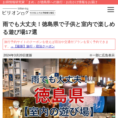
お得情報研究家「まめ」が徳島県への旅行・お出かけ情報をお届け
雨でも大丈夫！徳島県で子供と室内で楽しめ
る遊び場17選
旅行予約サイトのクーポンを使えば宿泊や交通付プランを安く予約できま
す。
→【最新】旅行・宿泊クーポン
2024年3月20日
更新
※一部に広告表示