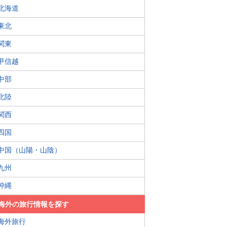
北海道
東北
関東
甲信越
中部
北陸
関西
四国
中国（山陽・山陰）
九州
沖縄
海外の旅行情報を探す
海外旅行