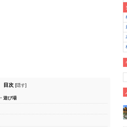
目次
[
隠す
]
・遊び場