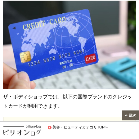
ザ・ボディショップでは、以下の国際ブランドのクレジッ
トカードが利用できます。
目次
VISA、JCB、MasterCard、アメリカン・エキスプレス、ダイ
美容・ビューティカテゴリTOPへ
ナースクラブカード※店舗により異なる