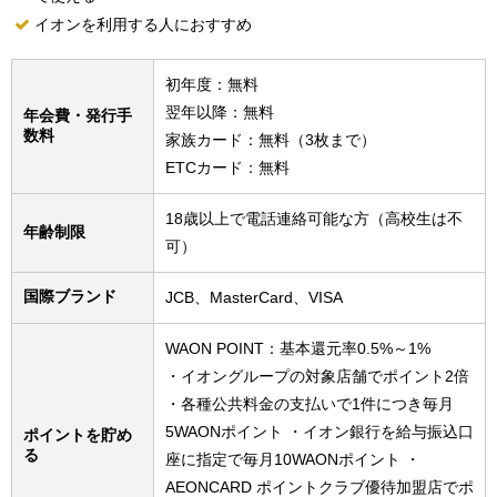
イオンを利用する人におすすめ
初年度：無料
翌年以降：無料
年会費・発行手
数料
家族カード：無料（3枚まで）
ETCカード：無料
18歳以上で電話連絡可能な方（高校生は不
年齢制限
可）
国際ブランド
JCB、MasterCard、VISA
WAON POINT：基本還元率0.5%～1%
・イオングループの対象店舗でポイント2倍
・各種公共料金の支払いで1件につき毎月
5WAONポイント ・イオン銀行を給与振込口
ポイントを貯め
る
座に指定で毎月10WAONポイント ・
AEONCARD ポイントクラブ優待加盟店でポ