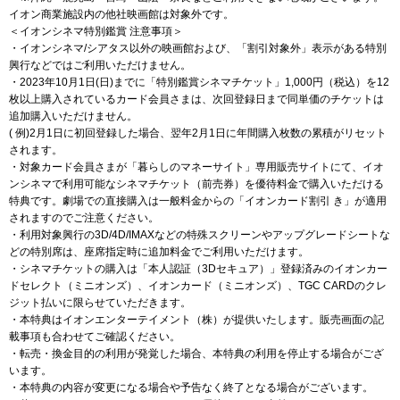
イオン商業施設内の他社映画館は対象外です。
＜イオンシネマ特別鑑賞 注意事項＞
・イオンシネマ/シアタス以外の映画館および、「割引対象外」表示がある特別
興行などではご利用いただけません。
・2023年10月1日(日)までに「特別鑑賞シネマチケット」1,000円（税込）を12
枚以上購入されているカード会員さまは、次回登録日まで同単価のチケットは
追加購入いただけません。
( 例)2月1日に初回登録した場合、翌年2月1日に年間購入枚数の累積がリセット
されます。
・対象カード会員さまが「暮らしのマネーサイト」専用販売サイトにて、イオ
ンシネマで利用可能なシネマチケット（前売券）を優待料金で購入いただける
特典です。劇場での直接購入は一般料金からの「イオンカード割引 き」が適用
されますのでご注意ください。
・利用対象興行の3D/4D/IMAXなどの特殊スクリーンやアップグレードシートな
どの特別席は、座席指定時に追加料金でご利用いただけます。
・シネマチケットの購入は「本人認証（3Dセキュア）」登録済みのイオンカー
ドセレクト（ミニオンズ）、イオンカード（ミニオンズ）、TGC CARDのクレ
ジット払いに限らせていただきます。
・本特典はイオンエンターテイメント（株）が提供いたします。販売画面の記
載事項も合わせてご確認ください。
・転売・換金目的の利用が発覚した場合、本特典の利用を停止する場合がござ
います。
・本特典の内容が変更になる場合や予告なく終了となる場合がございます。