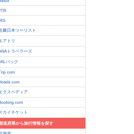
Relux
JTB
HIS
近畿日本ツーリスト
エアトリ
ANAトラベラーズ
JALパック
Trip.com
Hotels.com
エクスペディア
Booking.com
スカイチケット
都道府県から旅行情報を探す
北海道