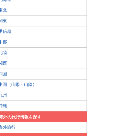
東北
関東
甲信越
中部
北陸
関西
四国
中国（山陽・山陰）
九州
沖縄
海外の旅行情報を探す
海外旅行