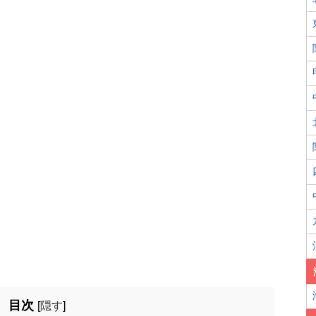
目次
[
隠す
]