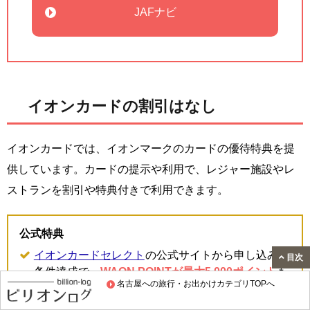
JAFナビ
イオンカードの割引はなし
イオンカードでは、イオンマークのカードの優待特典を提
供しています。カードの提示や利用で、レジャー施設やレ
ストランを割引や特典付きで利用できます。
公式特典
イオンカードセレクト
の公式サイトから申し込み&
目次
条件達成で、
WAON POINTが最大5,000ポイント
も
名古屋への旅行・お出かけカテゴリTOPへ
らえてお得です（終了またはポイント数が変動する
こともあります。公式サイトをご確認ください）。