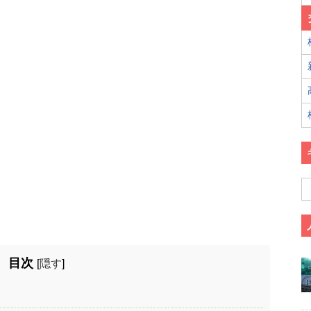
目次
[
隠す
]