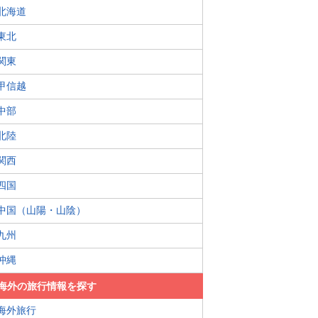
北海道
東北
関東
甲信越
中部
北陸
関西
四国
中国（山陽・山陰）
九州
沖縄
海外の旅行情報を探す
海外旅行