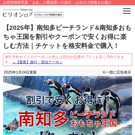
お得情報研究家「まめ」が愛知県への旅行・お出かけ情報をお届け
【2025年】南知多ビーチランド&南知多おも
ちゃ王国を割引やクーポンで安くお得に楽
しむ方法｜チケットを格安料金で購入！
旅行予約サイトのクーポンを使えば宿泊や交通付プランを安く予約できま
す。
→【最新】旅行・宿泊クーポン
2025年1月24日
更新
※一部に広告表示