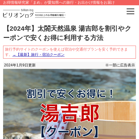
お得情報研究家「まめ」が愛知県への旅行・お出かけ情報をお届け
【2024年】太閤天然温泉 湯吉郎を割引やク
ーポンで安くお得に利用する方法
旅行予約サイトのクーポンを使えば宿泊や交通付プランを安く予約できま
す。
→【最新】旅行・宿泊クーポン
2024年1月9日
更新
※一部に広告表示