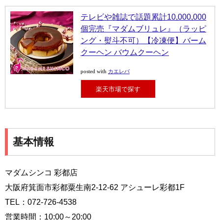
テレビや雑誌で話題累計10,000,000
個完売『マダムブリュレ』（ラッピ
ング・熨斗不可）【冷凍便】バーム
クーヘン バウムクーヘン
カエレバ
posted with
楽天市場で探す
基本情報
マダムシンコ 彩都店
大阪府箕面市彩都粟生南2-12-62 アシューレ彩都1F
TEL：072-726-4538
営業時間：10:00～20:00