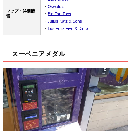
・
Oswald’s
マップ・詳細情
・
Big Top Toys
報
・
Julius Katz & Sons
・
Los Feliz Five & Dime
スーベニアメダル