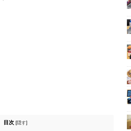
目次
[
隠す
]