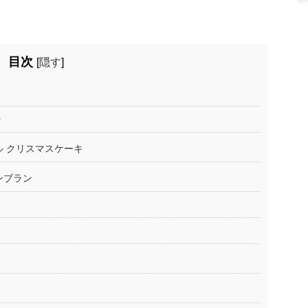
目次
[
隠す
]
ラ
ル クリスマスケーキ
ンブラン