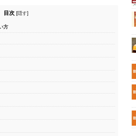
目次
[
隠す
]
い方