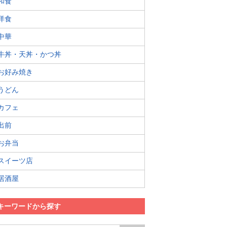
和食
洋食
中華
牛丼・天丼・かつ丼
お好み焼き
うどん
カフェ
出前
お弁当
スイーツ店
居酒屋
キーワードから探す