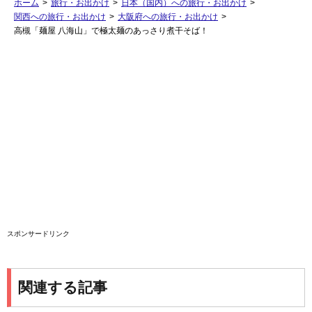
ホーム
>
旅行・お出かけ
>
日本（国内）への旅行・お出かけ
>
関西への旅行・お出かけ
>
大阪府への旅行・お出かけ
>
高槻「麺屋 八海山」で極太麺のあっさり煮干そば！
スポンサードリンク
関連する記事