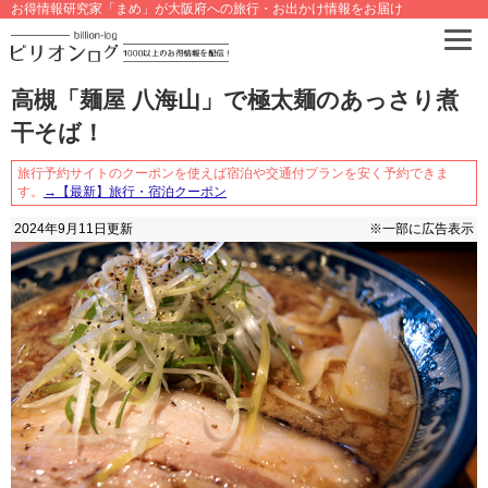
お得情報研究家「まめ」が大阪府への旅行・お出かけ情報をお届け
高槻「麺屋 八海山」で極太麺のあっさり煮
干そば！
旅行予約サイトのクーポンを使えば宿泊や交通付プランを安く予約できま
す。
→【最新】旅行・宿泊クーポン
2024年9月11日
更新
※一部に広告表示