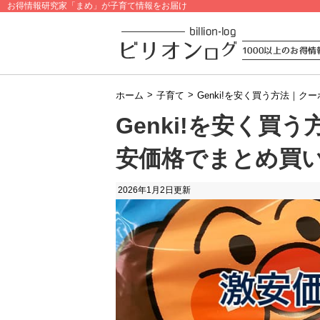
お得情報研究家「まめ」が子育て情報をお届け
>
>
ホーム
子育て
Genki!を安く買う方法｜
Genki!を安く買
安価格でまとめ買
2026年1月2日
更新