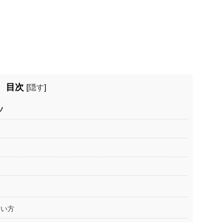
目次
[
隠す
]
ツ
たい方