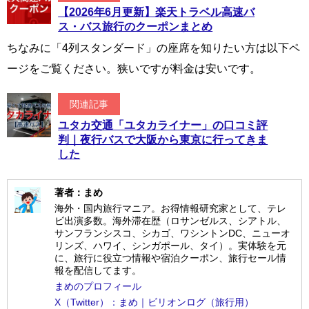
【2026年6月更新】楽天トラベル高速バ
ス・バス旅行のクーポンまとめ
ちなみに「4列スタンダード」の座席を知りたい方は以下ペ
ージをご覧ください。狭いですが料金は安いです。
関連記事
ユタカ交通「ユタカライナー」の口コミ評
判｜夜行バスで大阪から東京に行ってきま
した
著者：まめ
海外・国内旅行マニア。お得情報研究家として、テレ
ビ出演多数。海外滞在歴（ロサンゼルス、シアトル、
サンフランシスコ、シカゴ、ワシントンDC、ニューオ
リンズ、ハワイ、シンガポール、タイ）。実体験を元
に、旅行に役立つ情報や宿泊クーポン、旅行セール情
報を配信してます。
まめのプロフィール
X（Twitter）：まめ｜ビリオンログ（旅行用）