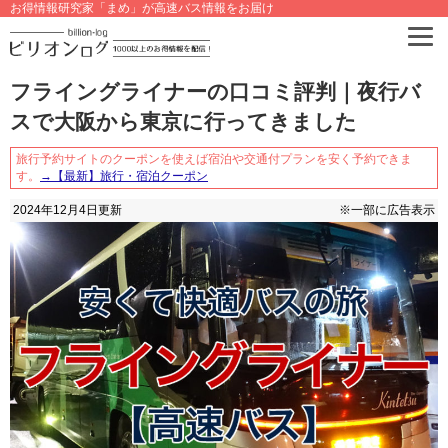
お得情報研究家「まめ」が高速バス情報をお届け
フライングライナーの口コミ評判｜夜行バ
スで大阪から東京に行ってきました
旅行予約サイトのクーポンを使えば宿泊や交通付プランを安く予約できま
す。
→【最新】旅行・宿泊クーポン
2024年12月4日
更新
※一部に広告表示