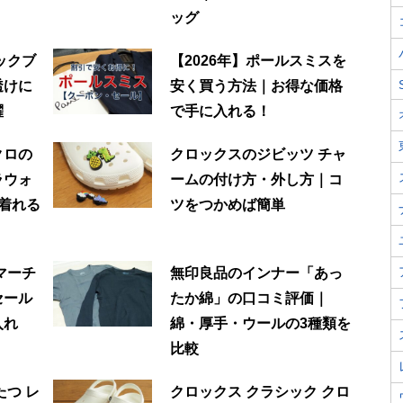
ッグ
ックブ
【2026年】ポールスミスを
透けに
安く買う方法｜お得な価格
躍
で手に入れる！
クロの
クロックスのジビッツ チャ
ラウォ
ームの付け方・外し方｜コ
着れる
ツをつかめば簡単
マーチ
無印良品のインナー「あっ
セール
たか綿」の口コミ評価｜
入れ
綿・厚手・ウールの3種類を
比較
たつ レ
クロックス クラシック クロ