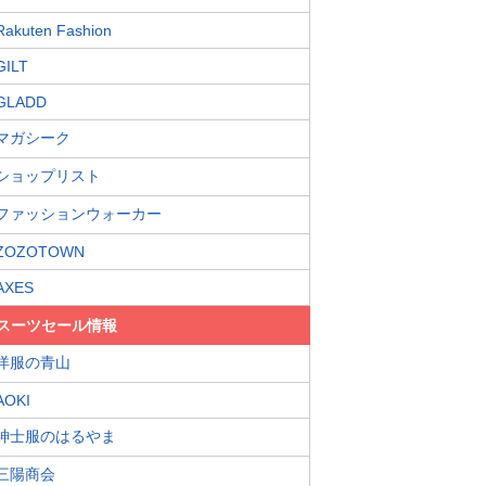
Rakuten Fashion
GILT
GLADD
マガシーク
ショップリスト
ファッションウォーカー
ZOZOTOWN
AXES
スーツセール情報
洋服の青山
AOKI
紳士服のはるやま
三陽商会