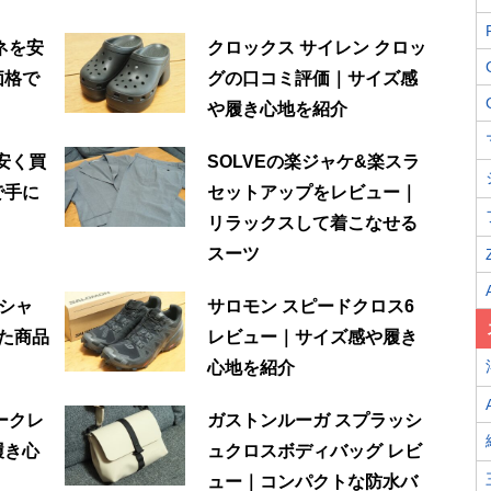
ネを安
クロックス サイレン クロッ
価格で
グの口コミ評価｜サイズ感
や履き心地を紹介
を安く買
SOLVEの楽ジャケ&楽スラ
で手に
セットアップをレビュー｜
リラックスして着こなせる
スーツ
シャ
サロモン スピードクロス6
た商品
レビュー｜サイズ感や履き
心地を紹介
ークレ
ガストンルーガ スプラッシ
履き心
ュクロスボディバッグ レビ
ュー｜コンパクトな防水バ