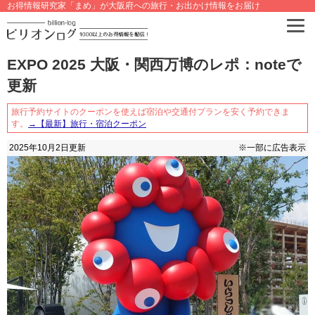
お得情報研究家「まめ」が大阪府への旅行・お出かけ情報をお届け
EXPO 2025 大阪・関西万博のレポ：noteで
更新
旅行予約サイトのクーポンを使えば宿泊や交通付プランを安く予約できま
す。
→【最新】旅行・宿泊クーポン
2025年10月2日
更新
※一部に広告表示