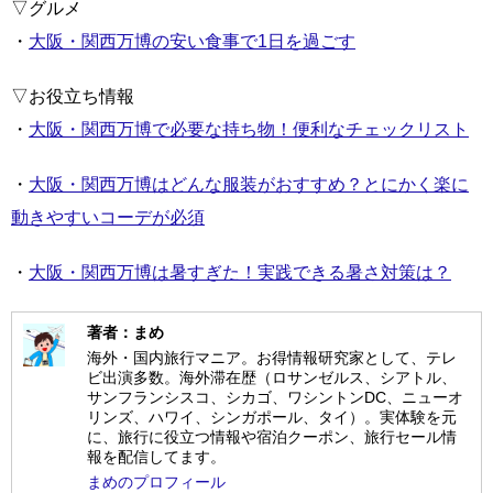
▽グルメ
・
大阪・関西万博の安い食事で1日を過ごす
▽お役立ち情報
・
大阪・関西万博で必要な持ち物！便利なチェックリスト
・
大阪・関西万博はどんな服装がおすすめ？とにかく楽に
動きやすいコーデが必須
・
大阪・関西万博は暑すぎた！実践できる暑さ対策は？
著者：まめ
海外・国内旅行マニア。お得情報研究家として、テレ
ビ出演多数。海外滞在歴（ロサンゼルス、シアトル、
サンフランシスコ、シカゴ、ワシントンDC、ニューオ
リンズ、ハワイ、シンガポール、タイ）。実体験を元
に、旅行に役立つ情報や宿泊クーポン、旅行セール情
報を配信してます。
まめのプロフィール