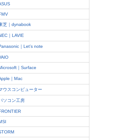
ASUS
FMV
東芝｜dynabook
NEC｜LAVIE
Panasonic｜Let’s note
VAIO
Microsoft｜Surface
Apple｜Mac
マウスコンピューター
パソコン工房
FRONTIER
MSI
STORM