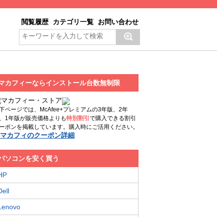
閲覧履歴
カテゴリ一覧
お問い合わせ
マカフィーならインストール台数無制限
下ページでは、McAfee+プレミアムの3年版、2年
、1年版が販売価格よりも
特別割引
で購入できる割引
ーポンを掲載しています。購入時にご活用ください。
マカフィのクーポン詳細
パソコンを安く買う
HP
Dell
Lenovo