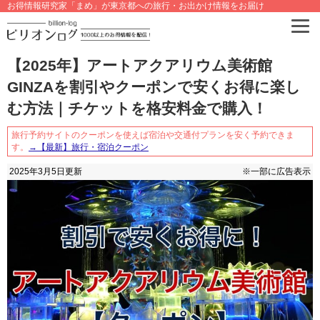
お得情報研究家「まめ」が東京都への旅行・お出かけ情報をお届け
【2025年】アートアクアリウム美術館
GINZAを割引やクーポンで安くお得に楽し
む方法｜チケットを格安料金で購入！
旅行予約サイトのクーポンを使えば宿泊や交通付プランを安く予約できま
す。
→【最新】旅行・宿泊クーポン
2025年3月5日
更新
※一部に広告表示