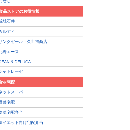
おせち
食品ストアのお得情報
成城石井
カルディ
サンクゼール・久世福商店
北野エース
DEAN & DELUCA
シャトレーゼ
食材宅配
ネットスーパー
野菜宅配
冷凍宅配弁当
ダイエット向け宅配弁当