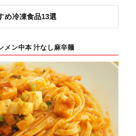
め冷凍食品13選
ンメン中本 汁なし麻辛麺