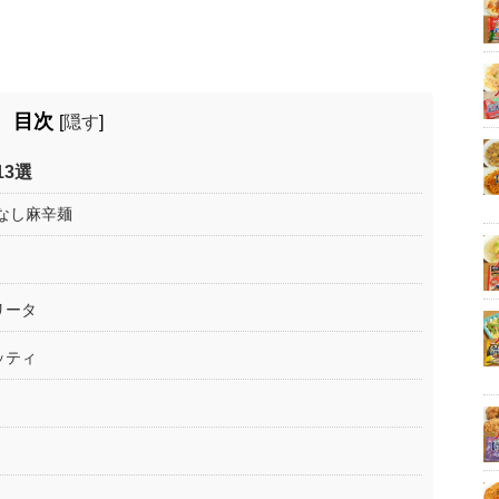
目次
[
隠す
]
3選
なし麻辛麺
リータ
ッティ