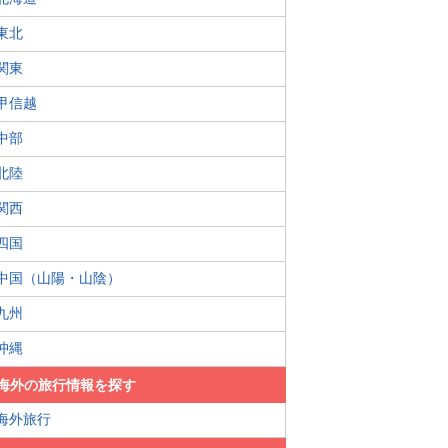
東北
関東
甲信越
中部
北陸
関西
四国
中国（山陽・山陰）
九州
沖縄
海外の旅行情報を探す
海外旅行