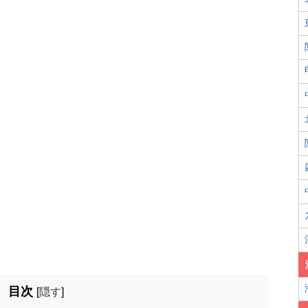
目次
[
隠す
]