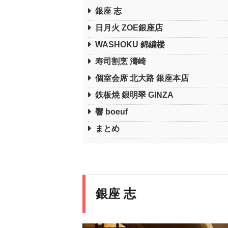
銀座 志
日月火 ZOE銀座店
WASHOKU 錦繍楼
寿司割烹 濤崎
個室会席 北大路 銀座本店
鉄板焼 銀明翠 GINZA
響 boeuf
まとめ
銀座 志