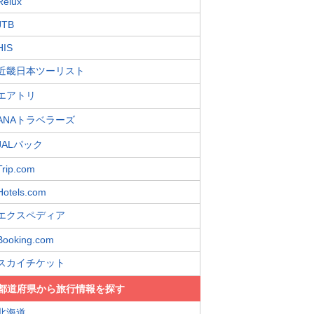
Relux
JTB
HIS
近畿日本ツーリスト
エアトリ
ANAトラベラーズ
JALパック
Trip.com
Hotels.com
エクスペディア
Booking.com
スカイチケット
都道府県から旅行情報を探す
北海道