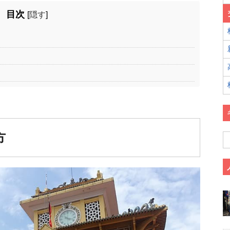
目次
[
隠す
]
方