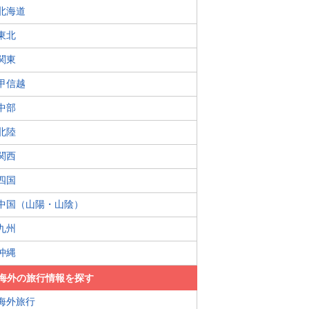
北海道
東北
関東
甲信越
中部
北陸
関西
四国
中国（山陽・山陰）
九州
沖縄
海外の旅行情報を探す
海外旅行