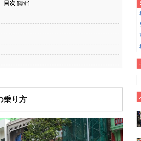
目次
[
隠す
]
の乗り方