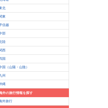
東北
関東
甲信越
中部
北陸
関西
四国
中国（山陽・山陰）
九州
沖縄
海外の旅行情報を探す
海外旅行