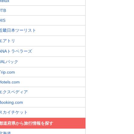
Relux
JTB
HIS
近畿日本ツーリスト
エアトリ
ANAトラベラーズ
JALパック
Trip.com
Hotels.com
エクスペディア
Booking.com
スカイチケット
都道府県から旅行情報を探す
北海道