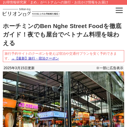
お得情報研究家「まめ」がベトナムへの旅行・お出かけ情報をお届け
ホーチミンのBen Nghe Street Foodを徹底
ガイド！夜でも屋台でベトナム料理を味わ
える
旅行予約サイトのクーポンを使えば宿泊や交通付プランを安く予約できま
す。
→【最新】旅行・宿泊クーポン
2025年3月15日
更新
※一部に広告表示