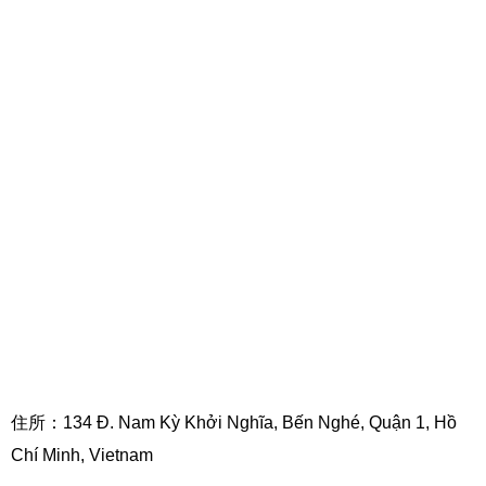
住所：134 Đ. Nam Kỳ Khởi Nghĩa, Bến Nghé, Quận 1, Hồ
Chí Minh, Vietnam