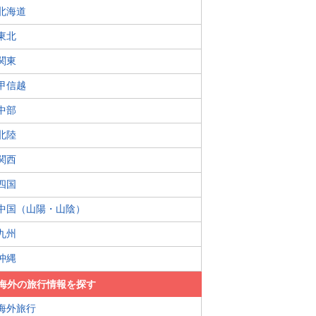
北海道
東北
関東
甲信越
中部
北陸
関西
四国
中国（山陽・山陰）
九州
沖縄
海外の旅行情報を探す
海外旅行