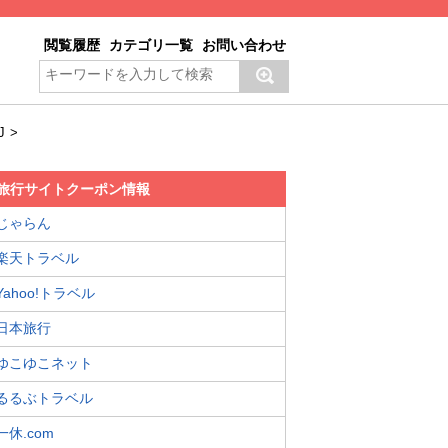
閲覧履歴
カテゴリ一覧
お問い合わせ
J
>
旅行サイトクーポン情報
じゃらん
楽天トラベル
Yahoo!トラベル
日本旅行
ゆこゆこネット
るるぶトラベル
一休.com