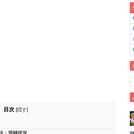
目次
[
隠す
]
法・混雑状況