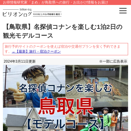
お得情報研究家「まめ」が鳥取県への旅行・お出かけ情報をお届け
【鳥取県】名探偵コナンを楽しむ1泊2日の
観光モデルコース
旅行予約サイトのクーポンを使えば宿泊や交通付プランを安く予約できま
す。
→【最新】旅行・宿泊クーポン
2024年3月11日
更新
※一部に広告表示