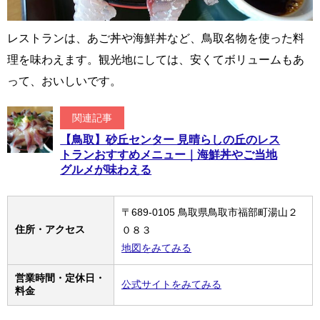
レストランは、あご丼や海鮮丼など、鳥取名物を使った料
理を味わえます。観光地にしては、安くてボリュームもあ
って、おいしいです。
関連記事
【鳥取】砂丘センター 見晴らしの丘のレス
トランおすすめメニュー｜海鮮丼やご当地
グルメが味わえる
〒689-0105 鳥取県鳥取市福部町湯山２
住所・アクセス
０８３
地図をみてみる
営業時間・定休日・
公式サイトをみてみる
料金