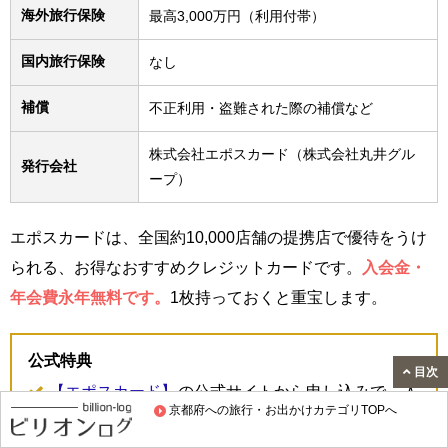
海外旅行保険
最高3,000万円（利用付帯）
国内旅行保険
なし
補償
不正利用・盗難された際の補償など
株式会社エポスカード（株式会社丸井グル
発行会社
ープ）
エポスカードは、全国約10,000店舗の提携店で優待をうけ
られる、お得なおすすめクレジットカードです。
入会金・
年会費永年無料です。
1枚持っておくと重宝します。
公式特典
目次
【エポスカード】
の公式サイトから申し込みで、入
京都府への旅行・お出かけカテゴリTOPへ
会特典として、2,000円相当分のエポスポイントが
もらえます。※特典内容は変更になることもありま