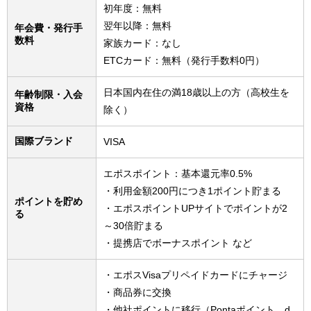
初年度：無料
翌年以降：無料
年会費・発行手
数料
家族カード：なし
ETCカード：無料（発行手数料0円）
日本国内在住の満18歳以上の方（高校生を
年齢制限・入会
資格
除く）
国際ブランド
VISA
エポスポイント：基本還元率0.5%
・利用金額200円につき1ポイント貯まる
ポイントを貯め
・エポスポイントUPサイトでポイントが2
る
～30倍貯まる
・提携店でボーナスポイント など
・エポスVisaプリペイドカードにチャージ
・商品券に交換
・他社ポイントに移行（Pontaポイント、d