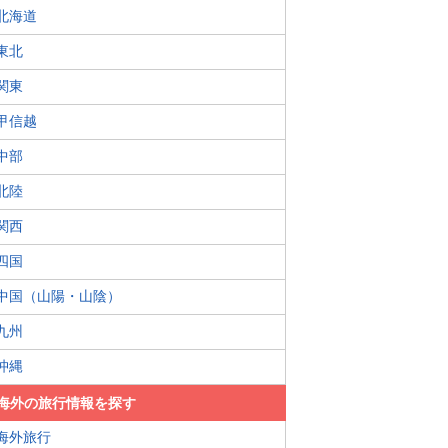
北海道
東北
関東
甲信越
中部
北陸
関西
四国
中国（山陽・山陰）
九州
沖縄
海外の旅行情報を探す
海外旅行