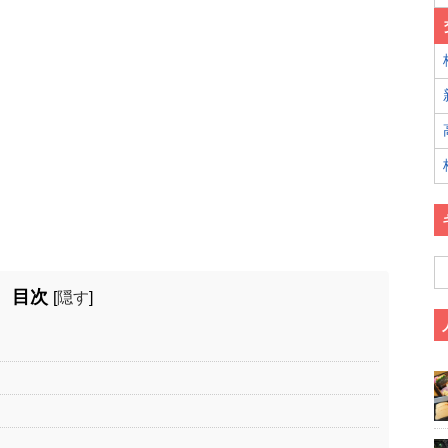
目次
[
隠す
]