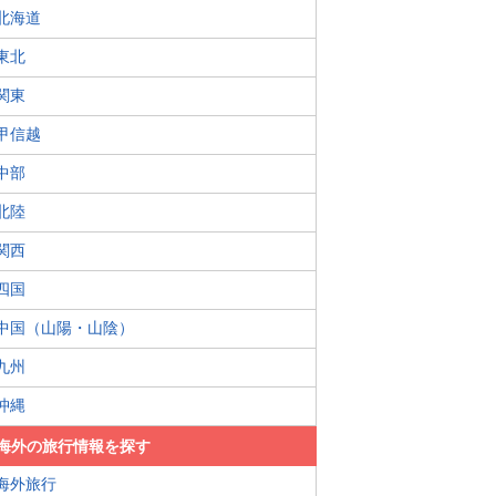
北海道
東北
関東
甲信越
中部
北陸
関西
四国
中国（山陽・山陰）
九州
沖縄
海外の旅行情報を探す
海外旅行