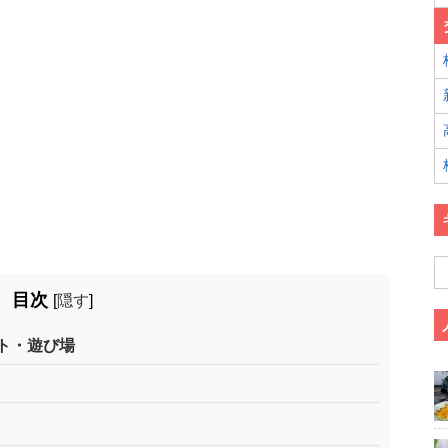
目次
[
隠す
]
ト・遊び場