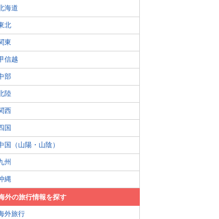
北海道
東北
関東
甲信越
中部
北陸
関西
四国
中国（山陽・山陰）
九州
沖縄
海外の旅行情報を探す
海外旅行