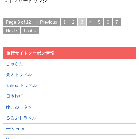
スポンサードリンク
Page 3 of 12
‹ Previous
1
2
3
4
5
6
7
Next ›
Last »
旅行サイトクーポン情報
じゃらん
楽天トラベル
Yahoo!トラベル
日本旅行
ゆこゆこネット
るるぶトラベル
一休.com