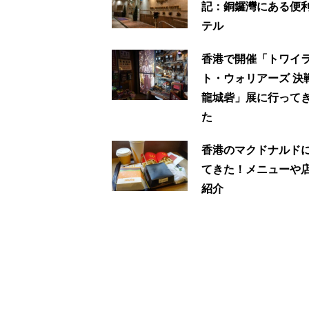
記：銅鑼灣にある便
テル
香港で開催「トワイ
ト・ウォリアーズ 決
龍城砦」展に行って
た
香港のマクドナルド
てきた！メニューや
紹介