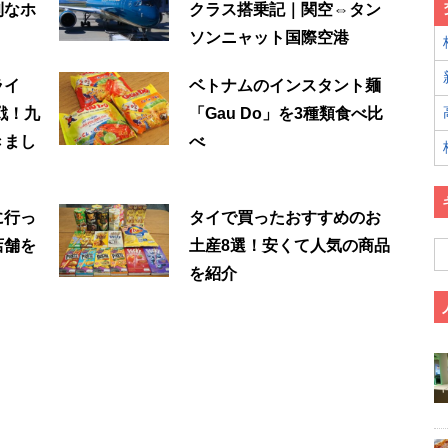
利なホ
クラス搭乗記｜関空⇔タン
ソンニャット国際空港
ライ
ベトナムのインスタント麺
戦！九
「Gau Do」を3種類食べ比
きまし
べ
に行っ
タイで買ったおすすめのお
店舗を
土産8選！安くて人気の商品
を紹介