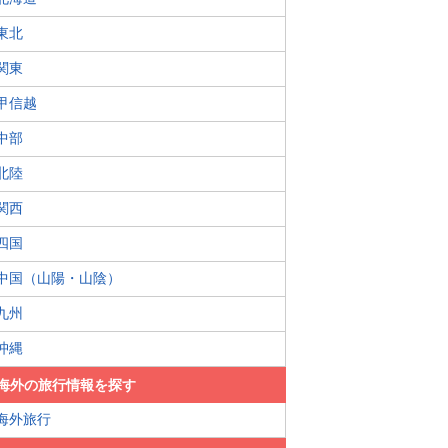
東北
関東
甲信越
中部
北陸
関西
四国
中国（山陽・山陰）
九州
沖縄
海外の旅行情報を探す
海外旅行