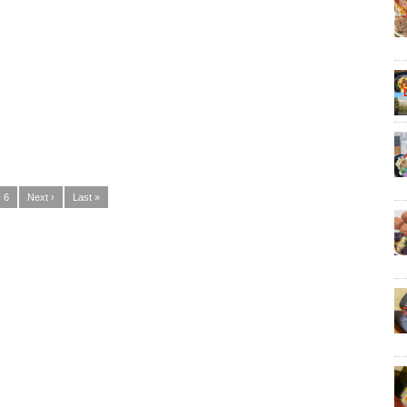
6
Next ›
Last »