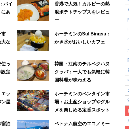
r：パイ
香港で人気！カルビーの熱
トにあ
浪ポテトチップスをレビュ
ー
ン市
ホーチミンのSul Bingsu：
巨大な
かき氷がおいしいカフェ
で使っ
韓国・江南のチルベクハヌ
や設定
クッパ：一人でも気軽に韓
国料理が味わえる
：エッ
ホーチミンのベンタイン市
パン屋
場：お土産ショップやグル
メを楽しめる定番スポット
の宿泊
ベトナム航空のエコノミー