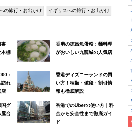
への旅行・お出かけ
イギリスへの旅行・お出かけ
図書
香港の徳昌魚蛋粉：麺料理
な本棚
がおいしい九龍城の人気店
00：
香港ディズニーランドの買
も訪れ
い方！種類・値段・割引情
気店
報も徹底解説
韓国グ
香港でのUberの使い方｜料
る屋台
金から安全性まで徹底ガイ
ド