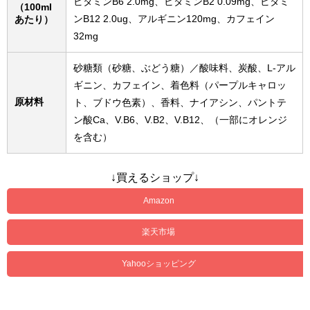
ビタミンB6 2.0mg、ビタミンB2 0.09mg、ビタミ
（100ml
ンB12 2.0ug、アルギニン120mg、カフェイン
あたり）
32mg
砂糖類（砂糖、ぶどう糖）／酸味料、炭酸、L-アル
ギニン、カフェイン、着色料（パープルキャロッ
原材料
ト、ブドウ色素）、香料、ナイアシン、パントテ
ン酸Ca、V.B6、V.B2、V.B12、（一部にオレンジ
を含む）
↓買えるショップ↓
Amazon
楽天市場
Yahooショッピング