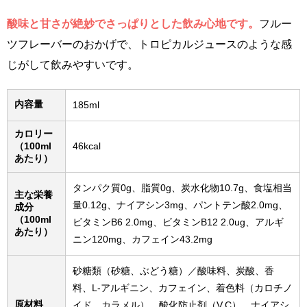
酸味と甘さが絶妙でさっぱりとした飲み心地です。
フルー
ツフレーバーのおかげで、トロピカルジュースのような感
じがして飲みやすいです。
内容量
185ml
カロリー
（100ml
46kcal
あたり）
タンパク質0g、脂質0g、炭水化物10.7g、食塩相当
主な栄養
量0.12g、ナイアシン3mg、パントテン酸2.0mg、
成分
（100ml
ビタミンB6 2.0mg、ビタミンB12 2.0ug、アルギ
あたり）
ニン120mg、カフェイン43.2mg
砂糖類（砂糖、ぶどう糖）／酸味料、炭酸、香
料、L-アルギニン、カフェイン、着色料（カロチノ
原材料
イド、カラメル）、酸化防止剤（V.C）、ナイアシ