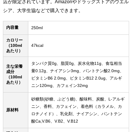
店が限定されています。Amazonやドラッグストアのウエル
シア、大学生協などで購入できます。
内容量
250ml
カロリー
（100ml
47kcal
あたり）
タンパク質0g、脂質0g、炭水化物11g、食塩相当
主な栄養
量0.12g、ナイアシン3mg、パントテン酸2.0mg、
成分
（100ml
ビタミンB6 2.0mg、ビタミンB12 2.0ug、アルギ
あたり）
ニン120mg、カフェイン32mg
砂糖類(砂糖、ぶどう糖)、酸味料、炭酸、L-アルギ
ニン、香料、カフェイン、着色料（カラメル、カ
原材料
ロチノイド）、乳化剤、ナイアシン、パントテン
酸Ca,V.B6、V.B2、V.B12