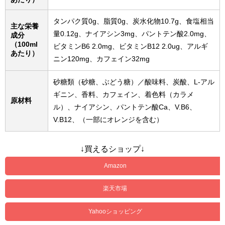
タンパク質0g、脂質0g、炭水化物10.7g、食塩相当
主な栄養
量0.12g、ナイアシン3mg、パントテン酸2.0mg、
成分
（100ml
ビタミンB6 2.0mg、ビタミンB12 2.0ug、アルギ
あたり）
ニン120mg、カフェイン32mg
砂糖類（砂糖、ぶどう糖）／酸味料、炭酸、L-アル
ギニン、香料、カフェイン、着色料（カラメ
原材料
ル）、ナイアシン、パントテン酸Ca、V.B6、
V.B12、（一部にオレンジを含む）
↓買えるショップ↓
Amazon
楽天市場
Yahooショッピング