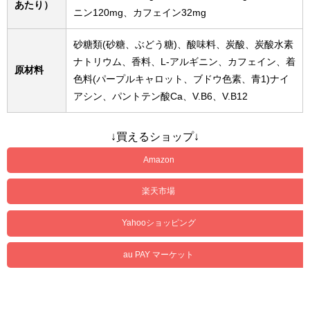
あたり）
ニン120mg、カフェイン32mg
砂糖類(砂糖、ぶどう糖)、酸味料、炭酸、炭酸水素
ナトリウム、香料、L-アルギニン、カフェイン、着
原材料
色料(パープルキャロット、ブドウ色素、青1)ナイ
アシン、パントテン酸Ca、V.B6、V.B12
↓買えるショップ↓
Amazon
楽天市場
Yahooショッピング
au PAY マーケット