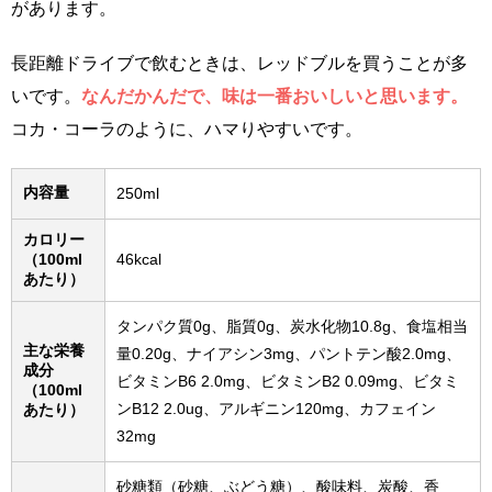
があります。
長距離ドライブで飲むときは、レッドブルを買うことが多
いです。
なんだかんだで、味は一番おいしいと思います。
コカ・コーラのように、ハマりやすいです。
内容量
250ml
カロリー
（100ml
46kcal
あたり）
タンパク質0g、脂質0g、炭水化物10.8g、食塩相当
主な栄養
量0.20g、ナイアシン3mg、パントテン酸2.0mg、
成分
ビタミンB6 2.0mg、ビタミンB2 0.09mg、ビタミ
（100ml
ンB12 2.0ug、アルギニン120mg、カフェイン
あたり）
32mg
砂糖類（砂糖、ぶどう糖）、酸味料、炭酸、香