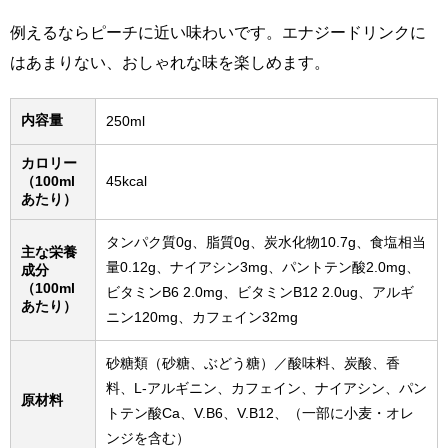
例えるならピーチに近い味わいです。エナジードリンクに
はあまりない、おしゃれな味を楽しめます。
内容量
250ml
カロリー
（100ml
45kcal
あたり）
タンパク質0g、脂質0g、炭水化物10.7g、食塩相当
主な栄養
量0.12g、ナイアシン3mg、パントテン酸2.0mg、
成分
（100ml
ビタミンB6 2.0mg、ビタミンB12 2.0ug、アルギ
あたり）
ニン120mg、カフェイン32mg
砂糖類（砂糖、ぶどう糖）／酸味料、炭酸、香
料、L-アルギニン、カフェイン、ナイアシン、パン
原材料
トテン酸Ca、V.B6、V.B12、（一部に小麦・オレ
ンジを含む）