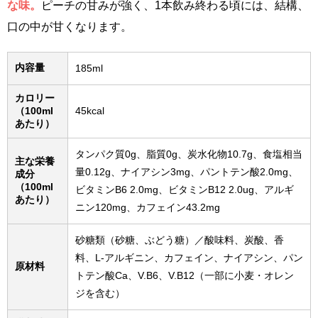
な味。
ピーチの甘みが強く、1本飲み終わる頃には、結構、
口の中が甘くなります。
内容量
185ml
カロリー
（100ml
45kcal
あたり）
タンパク質0g、脂質0g、炭水化物10.7g、食塩相当
主な栄養
量0.12g、ナイアシン3mg、パントテン酸2.0mg、
成分
（100ml
ビタミンB6 2.0mg、ビタミンB12 2.0ug、アルギ
あたり）
ニン120mg、カフェイン43.2mg
砂糖類（砂糖、ぶどう糖）／酸味料、炭酸、香
料、L-アルギニン、カフェイン、ナイアシン、パン
原材料
トテン酸Ca、V.B6、V.B12（一部に小麦・オレン
ジを含む）