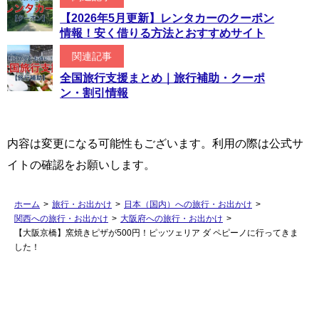
【2026年5月更新】レンタカーのクーポン
情報！安く借りる方法とおすすめサイト
関連記事
全国旅行支援まとめ｜旅行補助・クーポ
ン・割引情報
内容は変更になる可能性もございます。利用の際は公式サ
イトの確認をお願いします。
ホーム
>
旅行・お出かけ
>
日本（国内）への旅行・お出かけ
>
関西への旅行・お出かけ
>
大阪府への旅行・お出かけ
>
【大阪京橋】窯焼きピザが500円！ピッツェリア ダ ペピーノに行ってきま
した！