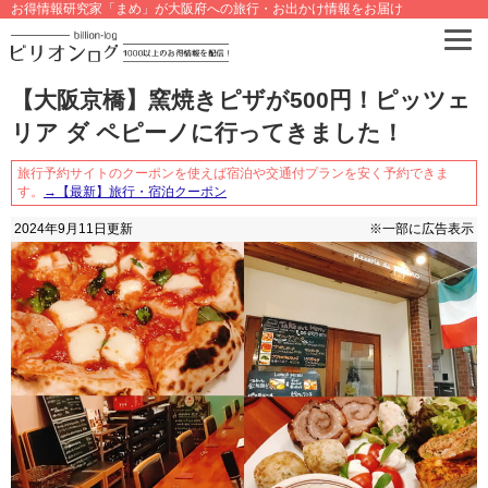
お得情報研究家「まめ」が大阪府への旅行・お出かけ情報をお届け
【大阪京橋】窯焼きピザが500円！ピッツェ
リア ダ ペピーノに行ってきました！
旅行予約サイトのクーポンを使えば宿泊や交通付プランを安く予約できま
す。
→【最新】旅行・宿泊クーポン
2024年9月11日
更新
※一部に広告表示