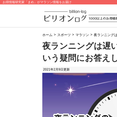
お得情報研究家「まめ」がマラソン情報をお届け
>
>
>
ホーム
スポーツ
マラソン
夜ランニング
夜ランニングは遅
いう疑問にお答え
2021年2月9日
更新