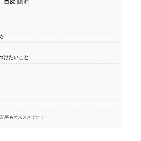
目次
[
隠す
]
め
つけたいこと
な記事もオススメです！