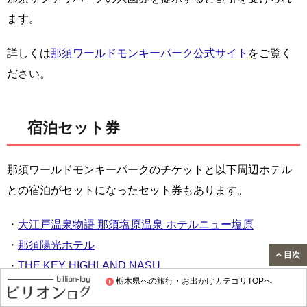
ます。
詳しくは
那須ワールドモンキーパーク公式サイト
をご覧く
ださい。
宿泊セット券
那須ワールドモンキーパークのチケットと以下周辺ホテル
との宿泊がセットになったセット券もあります。
・
大江戸温泉物語 那須塩原温泉 ホテルニュー塩原
・
那須陽光ホテル
目次
・
THE KEY HIGHLAND NASU
栃木県への旅行・お出かけカテゴリTOPへ
・
那須高原の宿 山水閣
・
那須の温泉隠れ宿 昔日 オールドデイズ