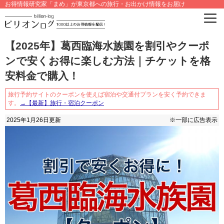
お得情報研究家「まめ」が東京都への旅行・お出かけ情報をお届け
【2025年】葛西臨海水族園を割引やクーポ
ンで安くお得に楽しむ方法｜チケットを格
安料金で購入！
旅行予約サイトのクーポンを使えば宿泊や交通付プランを安く予約できま
す。
→【最新】旅行・宿泊クーポン
2025年1月26日
更新
※一部に広告表示