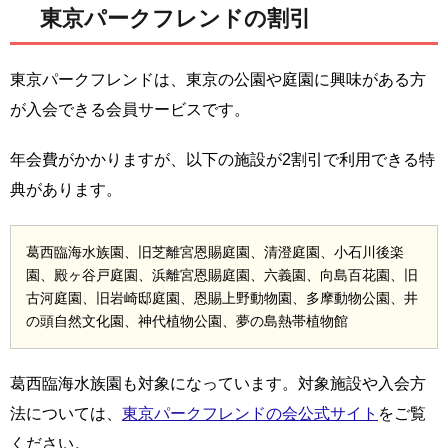
東京パークフレンドの割引
東京パークフレンドは、東京の公園や庭園に興味がある方
が入会できる会員サービスです。
年会費がかかりますが、以下の施設が2割引で利用できる特
典があります。
葛西臨海水族園、旧芝離宮恩賜庭園、清澄庭園、小石川後楽
園、殿ヶ谷戸庭園、浜離宮恩賜庭園、六義園、向島百花園、旧
古河庭園、旧岩崎邸庭園、恩賜上野動物園、多摩動物公園、井
の頭自然文化園、神代植物公園、夢の島熱帯植物館
葛西臨海水族園も対象になっています。対象施設や入会方
法については、
東京パークフレンドの会公式サイト
をご覧
ください。