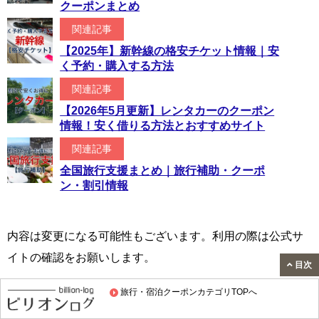
クーポンまとめ
関連記事
【2025年】新幹線の格安チケット情報｜安
く予約・購入する方法
関連記事
【2026年5月更新】レンタカーのクーポン
情報！安く借りる方法とおすすめサイト
関連記事
全国旅行支援まとめ｜旅行補助・クーポ
ン・割引情報
内容は変更になる可能性もございます。利用の際は公式サ
イトの確認をお願いします。
目次
旅行・宿泊クーポンカテゴリTOPへ
ホーム
>
旅行・お出かけ
>
旅行・宿泊クーポン
>
ドーミーインに格安料金で安く泊まる方法｜クーポンや割引でお得に予約