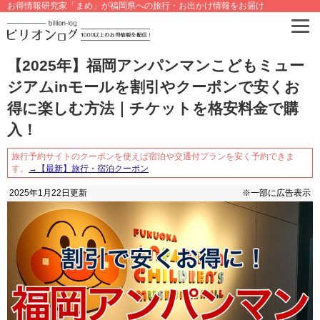
お得情報研究家「まめ」が福岡県への旅行・お出かけ情報をお届け
【2025年】福岡アンパンマンこどもミュー
ジアムinモールを割引やクーポンで安くお
得に楽しむ方法｜チケットを格安料金で購
入！
旅行予約サイトのクーポンを使えば宿泊や交通付プランを安く予約できま
す。
→【最新】旅行・宿泊クーポン
2025年1月22日
更新
※一部に広告表示