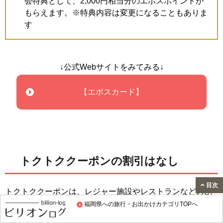
会特典として、2,000円相当分のエポスポイントが
もらえます。※特典内容は変更になることもありま
す
↓公式Webサイトをみてみる↓
【エポスカード】
トクトククーポンの割引はなし
目次
トクトククーポンは、レジャー施設やレストランなどの割
福岡県への旅行・お出かけカテゴリTOPへ
引や特典をうけられる東武トップツアーズのサービスで
す。