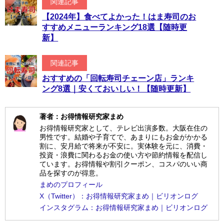
関連記事
【2024年】食べてよかった！はま寿司のお
すすめメニューランキング18選【随時更
新】
関連記事
おすすめの「回転寿司チェーン店」ランキ
ング8選｜安くておいしい！【随時更新】
著者：お得情報研究家まめ
お得情報研究家として、テレビ出演多数。大阪在住の
男性です。結婚や子育てで、あまりにもお金がかかる
割に、安月給で将来が不安に。実体験を元に、消費・
投資・浪費に関わるお金の使い方や節約情報を配信し
ています。お得情報や割引クーポン、コスパのいい商
品を探すのが得意。
まめのプロフィール
X（Twitter）：お得情報研究家まめ｜ビリオンログ
インスタグラム：お得情報研究家まめ｜ビリオンログ