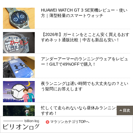
HUAWEI WATCH GT 3 SE実機レビュー・使い
方｜薄型軽量のスマートウォッチ
【2026年】ガーミンをとことん安く買えるおす
すめネット通販比較｜中古も新品も安い！
アンダーアーマーのランニングウェアをレビュ
ー！GILTで49%OFFで購入！
夜ランニングは遅い時間でも大丈夫なの？とい
う疑問にお答えします
忙しくて走られないなら昼休みランニングがお
目次
すすめ！
マラソンカテゴリTOPへ
おすすめの自走式のルームランナー｜メリット