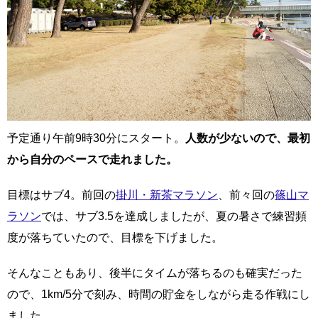
予定通り午前9時30分にスタート。
人数が少ないので、最初
から自分のペースで走れました。
目標はサブ4。前回の
掛川・新茶マラソン
、前々回の
篠山マ
ラソン
では、サブ3.5を達成しましたが、夏の暑さで練習頻
度が落ちていたので、目標を下げました。
そんなこともあり、後半にタイムが落ちるのも確実だった
ので、1km/5分で刻み、時間の貯金をしながら走る作戦にし
ました。