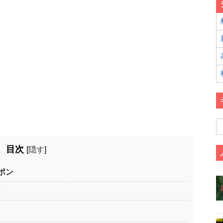
目次
[
隠す
]
ポン
覧